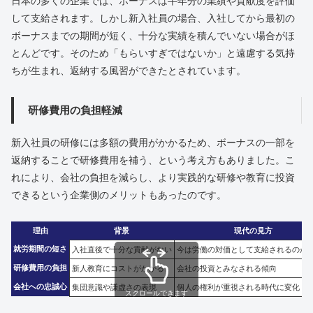
日本の多くの企業では、ボーナスは半年分の業績や貢献度を評価
して支給されます。しかし新入社員の場合、入社してから最初の
ボーナスまでの期間が短く、十分な実績を積んでいない場合がほ
とんどです。そのため「もらいすぎではないか」と遠慮する気持
ちが生まれ、返納する風習ができたとされています。
研修費用の負担軽減
新入社員の研修には多額の費用がかかるため、ボーナスの一部を
返納することで研修費用を補う、という考え方もありました。こ
れにより、会社の負担を減らし、より実践的な研修や教育に投資
できるという企業側のメリットもあったのです。
理由
背景
現代の見方
就労期間の短さ
入社直後で十分な貢献がない
今は労働の対価として支給されるのが
研修費用の負担
新人教育にコストがかかる
会社の投資とみなされる傾向
会社への忠誠心
集団意識や謙虚さの表現
個人の権利が重視される時代に変化
スクロールできます