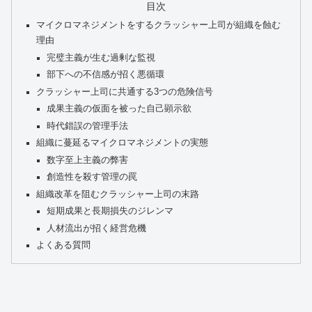
目次
マイクロマネジメントをするクラッシャー上司が組織を蝕む
理由
完璧主義が生む過剰な監視
部下への不信感が招く悪循環
クラッシャー上司に共通する3つの危険信号
成果主義の仮面を被った自己顕示欲
時代錯誤の管理手法
組織に蔓延るマイクロマネジメントの実態
数字至上主義の弊害
創造性を殺す管理の罠
組織改革を阻むクラッシャー上司の末路
短期成果と長期損失のジレンマ
人材流出が招く経営危機
よくある質問