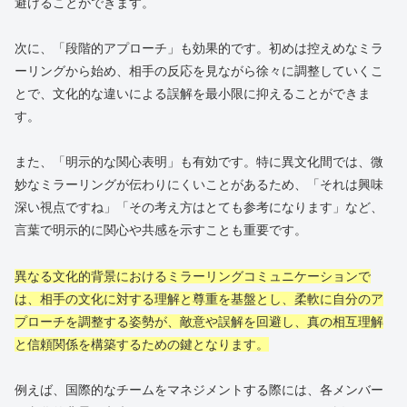
避けることができます。
次に、「段階的アプローチ」も効果的です。初めは控えめなミラ
ーリングから始め、相手の反応を見ながら徐々に調整していくこ
とで、文化的な違いによる誤解を最小限に抑えることができま
す。
また、「明示的な関心表明」も有効です。特に異文化間では、微
妙なミラーリングが伝わりにくいことがあるため、「それは興味
深い視点ですね」「その考え方はとても参考になります」など、
言葉で明示的に関心や共感を示すことも重要です。
異なる文化的背景におけるミラーリングコミュニケーションで
は、相手の文化に対する理解と尊重を基盤とし、柔軟に自分のア
プローチを調整する姿勢が、敵意や誤解を回避し、真の相互理解
と信頼関係を構築するための鍵となります。
例えば、国際的なチームをマネジメントする際には、各メンバー