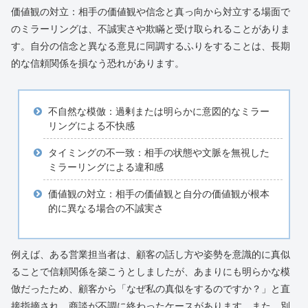
価値観の対立：相手の価値観や信念と真っ向から対立する場面で
のミラーリングは、不誠実さや欺瞞と受け取られることがありま
す。自分の信念と異なる意見に同調するふりをすることは、長期
的な信頼関係を損なう恐れがあります。
不自然な模倣：過剰または明らかに意図的なミラー
リングによる不快感
タイミングの不一致：相手の状態や文脈を無視した
ミラーリングによる違和感
価値観の対立：相手の価値観と自分の価値観が根本
的に異なる場合の不誠実さ
例えば、ある営業担当者は、顧客の話し方や姿勢を意識的に真似
ることで信頼関係を築こうとしましたが、あまりにも明らかな模
倣だったため、顧客から「なぜ私の真似をするのですか？」と直
接指摘され、商談が不調に終わったケースがあります。また、別