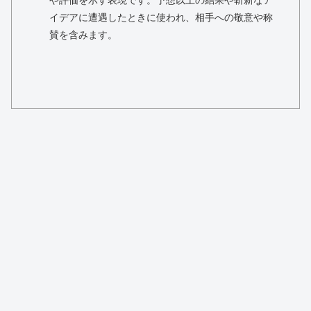
や評価を示す表現です。予想以上の結果や斬新なア
イデアに遭遇したときに使われ、相手への敬意や称
賛を含みます。