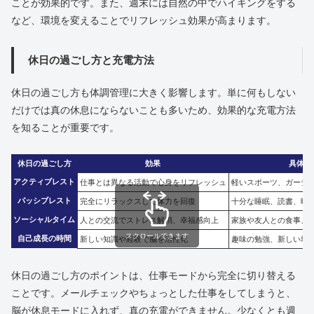
ことが効果的です。また、週末には自然の中でハイキングをする
など、環境を変えることでリフレッシュ効果が高まります。
休日の過ごし方と充電方法
休日の過ごし方も体調管理に大きく影響します。単に何もしない
だけでは真の休息にならないことも多いため、効果的な充電方法
を知ることが重要です。
休日の過ごし方
効果
具体例
アクティブレスト
仕事とは異なる活動で心身をリフレッシュ
軽いスポーツ、ガーデ
パッシブレスト
完全にリラックスして体力を回復
十分な睡眠、読書、映
ソーシャルタイム
人との交流でストレス解消、幸福感向上
家族や友人との食事、
スクロールできます
自己成長の時間
新しい知識や経験で脳を活性化
趣味の勉強、新しい場
休日の過ごし方のポイントは、仕事モードから完全に切り替える
ことです。メールチェックやちょっとした仕事をしてしまうと、
脳が休息モードに入れず、真の充電ができません。少なくとも週