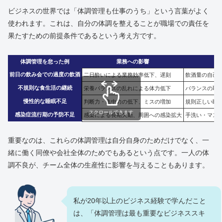
ビジネスの世界では「体調管理も仕事のうち」という言葉がよく
使われます。これは、自分の体調を整えることが職場での責任を
果たすための前提条件であるという考え方です。
体調管理を怠った例
業務への影響
前日の飲み会での過度の飲酒
二日酔いによる業務効率低下、遅刻
飲酒量の自己
不規則な食生活の継続
栄養バランスの乱れによる体力低下
バランスの取
慢性的な睡眠不足
判断力・集中力の低下、ミスの増加
規則正しい睡
スクロールできます
感染症流行期の予防不足
感染による長期欠勤、周囲への感染拡大
手洗い・マス
重要なのは、これらの体調管理は自分自身のためだけでなく、一
緒に働く同僚や会社全体のためでもあるという点です。一人の体
調不良が、チーム全体の生産性に影響を与えることもあります。
私が20年以上のビジネス経験で学んだこと
は、「体調管理は最も重要なビジネススキ