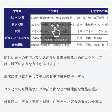
栄養素
主な働き
おすすめの食品
タンパク質
筋肉や臓器の材料、免疫力の維持
肉、魚、卵、大豆製品、乳
炭水化物
エネルギー源、脳の働きをサポート
玄米、全粒粉パン、イモ類
脂質
エネルギー源、ホルモン生成
オリーブオイル、アボカド
ビタミン・ミネラル
代謝促進、免疫機能サポート
野菜、果物、海藻類
スクロールできます
食物繊維
腸内環境の改善、血糖値の安定
野菜、豆類、きのこ類、海
忙しい日々の中でバランスの良い食事を取るためのコツとして
は、以下のような方法があります：
週末に作り置きをして平日の食事準備を効率化する
コンビニでも野菜サラダや茹で卵などの健康的な食品を選ぶ
外食時は「主食・主菜・副菜」がそろった定食スタイルを選ぶ