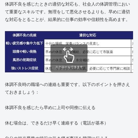
体調不良を感じたときの適切な対応も、社会人の体調管理におい
て重要なスキルです。無理をして悪化させるよりも、早めに適切
な対応をとることが、結果的に仕事の効率や信頼性を高めます。
体調不良の兆候
適切な対応
軽い疲労感や集中力低下
十分な睡眠、栄養バランスの見直し
放
頭痛や軽い発熱
早めの休息、水分補給、必要に応じて市販薬
症
風邪の初期症状
早めの休息、保温、水分補給
無
スクロールできます
強いストレス症状
休息、リラックス法の実践、必要に応じて専門家に相談
メ
体調不良時の職場への連絡も重要です。以下のポイントを押さえ
ておきましょう：
体調不良を感じたら早めに上司や同僚に伝える
休む場合は、できるだけ早く連絡する（電話が基本）