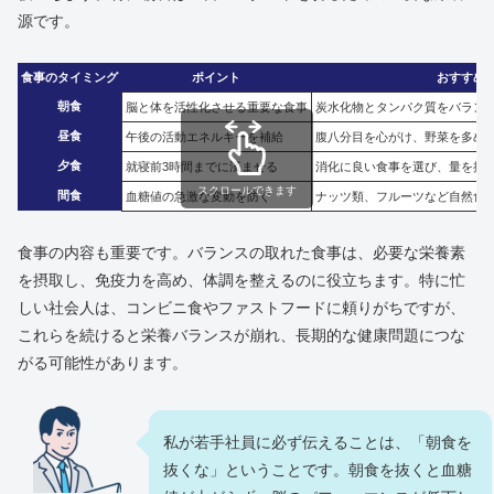
源です。
食事のタイミング
ポイント
おすすめ
朝食
脳と体を活性化させる重要な食事
炭水化物とタンパク質をバランス
昼食
午後の活動エネルギーを補給
腹八分目を心がけ、野菜を多め
夕食
就寝前3時間までに済ませる
消化に良い食事を選び、量を控
スクロールできます
間食
血糖値の急激な変動を防ぐ
ナッツ類、フルーツなど自然食
食事の内容も重要です。バランスの取れた食事は、必要な栄養素
を摂取し、免疫力を高め、体調を整えるのに役立ちます。特に忙
しい社会人は、コンビニ食やファストフードに頼りがちですが、
これらを続けると栄養バランスが崩れ、長期的な健康問題につな
がる可能性があります。
私が若手社員に必ず伝えることは、「朝食を
抜くな」ということです。朝食を抜くと血糖