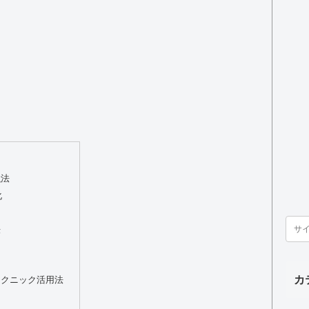
強法
化
法
カ
テクニック活用法