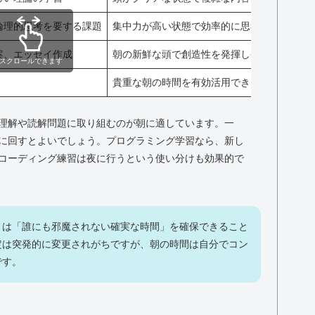
論理的思考を要する課題
集中力が高い状態で効率的に思考を深められ
案、エッセイ作成
朝の新鮮な頭で創造性を発揮しやすい
スクロールできます
貴重な朝の時間を有効活用できない
理解や読解問題に取り組むのが朝に適しています。一
に回すとよいでしょう。プログラミング学習なら、新し
コーディング練習は夜に行うという使い分けも効果的で
トは「誰にも邪魔されない確実な時間」を確保できること
定は突発的に変更されがちですが、朝の時間は自分でコン
です。