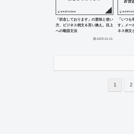
「祈念しております」の意味と使い
「いつも
方、ビジネス例文＆言い換え。目上
す」メー
への敬語文法
ネス例文
2025.01.21
1
2