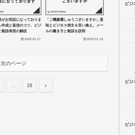
ビジ
母がお世話になっておりま
「ご機嫌麗しゅうございますか」意
ル作成と返信のコツ、ビジ
味とビジネス例文＆言い換え。メー
と敬語表現の解説
ルの書き方と敬語を説明
2025.01.17
2025.01.16
次のページ
ビジ
次
…
16
へ
ビジ