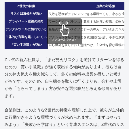
Z世代の特徴
企業の対応策
リスク回避傾向が強い
失敗を恐れずチャレンジできる環境づくり、小さな成功
プライベート重視の傾向
ワークライフバランスを尊重する制度の整備、柔軟な働
デジタルツールに慣れている
最新のツールやテクノロジーの導入、デジタルスキルを
主体的な言動を起こしにくい
アクションを起こす場面を意図的に設計、小さな成功体
スクロールできます
「貰い手意識」が強い
自ら機会を取りに行く意識づけ、主体性を育む環境の整
Z世代の新入社員は、「まだ見ぬリスク」を避けてリターンを得る
ための「貰い手意識」が強く表出する傾向があります。彼らは自
分の体力気力を極力減らして、多くの給料や成長を得たいと考え
がちです。そのため、自ら機会を取りに行くよりも、会社や上司
から「もらってしまう」方が安全な選択肢だと考える傾向があり
ます。
企業側は、このようなZ世代の特徴を理解した上で、彼らが主体的
に行動できるような環境づくりが求められます。「まずはやって
みよう」「失敗から学ぼう」という育成スタンスは、Z世代のリス