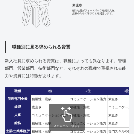
職種別に見る求められる資質
新入社員に求められる資質は、職種によっても異なります。管理
部門、営業部門、技術部門など、それぞれの職種で重視される能
力や資質には特徴があります。
職種
1位
2位
3位
管理部門全般
積極性・意欲
コミュニケーション能力
素直さ
経理
素直さ
積極性・意欲
コミュニケーシ
人事
コミュニケーション能力
積極性・意欲
素直さ
総務
積極性・意欲
コミュニケーション能力
素直さ
スクロールできます
士業/士業事務所
積極性・意欲
コミュニケーション能力
専門スキルや知