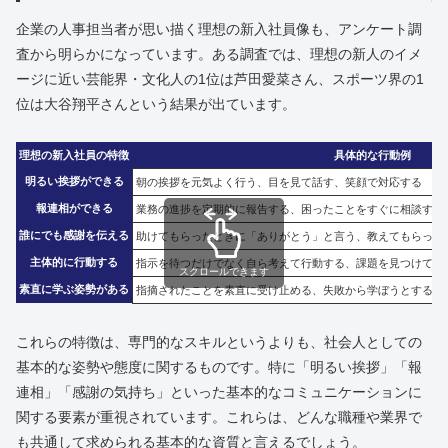
企業の人事担当者が思い描く理想の新入社員像も、アンケート調
査から明らかになっています。ある調査では、理想の新人のイメ
ージに近い芸能界・文化人の1位は芦田愛菜さん、スポーツ界の1
位は大谷翔平さんという結果が出ています。
理想の新入社員の特徴
具体的な行動例
明るい挨拶ができる
朝の挨拶を元気よく行う、目を見て話す、笑顔で対応する
報連相ができる
業務の進捗を定期的に報告する、困ったことをすぐに相談する
誰にでも感謝を伝える
助けてもらったときに「ありがとう」と言う、教えてもらった
主体的に行動する
指示を待つだけでなく自ら考えて行動する、課題を見つけて提
スクロールできます
素直に学ぶ姿勢がある
指摘されたことを素直に受け止める、失敗から学ぼうとする、
これらの特徴は、専門的なスキルというよりも、社会人としての
基本的な姿勢や態度に関するものです。特に「明るい挨拶」「報
連相」「感謝の気持ち」といった基本的なコミュニケーションに
関する要素が重視されています。これらは、どんな職種や業界で
も共通して求められる基本的な資質と言えるでしょう。