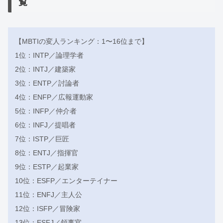
覧
【MBTIの変人ランキング：1〜16位まで】
1位：INTP／論理学者
2位：INTJ／建築家
3位：ENTP／討論者
4位：ENFP／広報運動家
5位：INFP／仲介者
6位：INFJ／提唱者
7位：ISTP／巨匠
8位：ENTJ／指揮官
9位：ESTP／起業家
10位：ESFP／エンターテイナー
11位：ENFJ／主人公
12位：ISFP／冒険家
13位：ESFJ／領事官