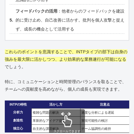
フィードバックの活用
：他者からのフィードバックを建設
的に受け止め、自己改善に活かす。批判を個人攻撃と捉え
ず、成長の機会として活用する
これらのポイントを意識することで、INTPタイプの部下は自身の
強みを最大限に活かしつつ、より効果的な業務遂行が可能になる
でしょう。
特に、コミュニケーションと時間管理のバランスを取ることで、
チームへの貢献度を高めながら、個人の成長も実現できます。
INTPの特性
活かし方
注意点
分析力
複雑な問題の解決
過度な分析による遅延
創造性
革新的なアイデア提案
実現可能性の検討
独立心
自主的な課題解決
チーム協調性の維持
スクロールできます