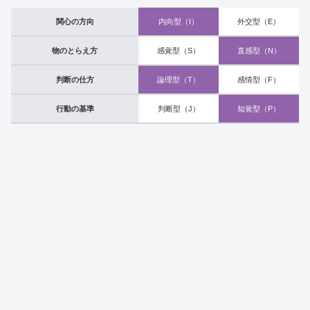
関心の方向
内向型（I）
外交型（E）
物のとらえ方
感覚型（S）
直感型（N）
判断の仕方
論理型（T）
感情型（F）
行動の基準
判断型（J）
知覚型（P）