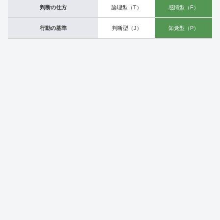
判断の仕方
論理型（T）
感情型（F）
行動の基準
判断型（J）
知覚型（P）