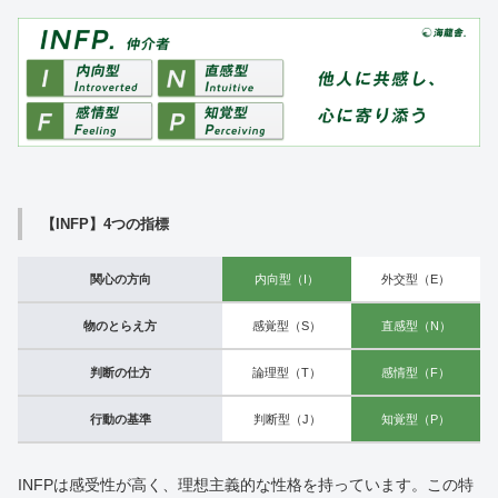
【INFP】4つの指標
関心の方向
内向型（I）
外交型（E）
物のとらえ方
感覚型（S）
直感型（N）
判断の仕方
論理型（T）
感情型（F）
行動の基準
判断型（J）
知覚型（P）
INFPは感受性が高く、理想主義的な性格を持っています。この特