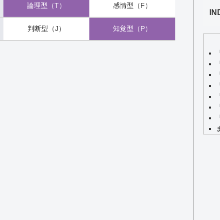
論理型（T）
感情型（F）
IN
判断型（J）
知覚型（P）