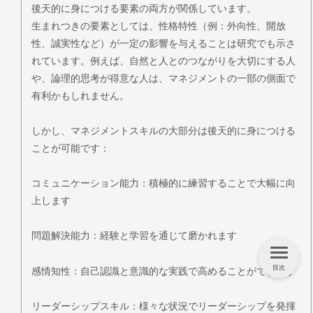
後天的に身につける要素の両方が関係しています。
生まれつきの要素としては、性格特性（例：外向性、開放
性、誠実性など）が一定の影響を与えることは研究でも示さ
れています。例えば、自然と人とのつながりを大切にする人
や、論理的思考が得意な人は、マネジメントの一部の側面で
有利かもしれません。
しかし、マネジメントスキルの大部分は後天的に身につける
ことが可能です：
コミュニケーション能力：積極的に練習することで大幅に向
上します
問題解決能力：経験と学習を通じて磨かれます
目次
感情知性：自己認識と意識的な実践で高めることができます
リーダーシップスキル：様々な状況でリーダーシップを発揮