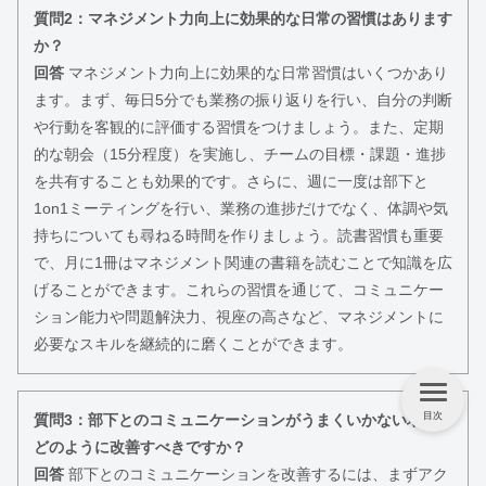
質問2：マネジメント力向上に効果的な日常の習慣はあります
か？
回答
マネジメント力向上に効果的な日常習慣はいくつかあり
ます。まず、毎日5分でも業務の振り返りを行い、自分の判断
や行動を客観的に評価する習慣をつけましょう。また、定期
的な朝会（15分程度）を実施し、チームの目標・課題・進捗
を共有することも効果的です。さらに、週に一度は部下と
1on1ミーティングを行い、業務の進捗だけでなく、体調や気
持ちについても尋ねる時間を作りましょう。読書習慣も重要
で、月に1冊はマネジメント関連の書籍を読むことで知識を広
げることができます。これらの習慣を通じて、コミュニケー
ション能力や問題解決力、視座の高さなど、マネジメントに
必要なスキルを継続的に磨くことができます。
目次
質問3：部下とのコミュニケーションがうまくいかない場合、
どのように改善すべきですか？
回答
部下とのコミュニケーションを改善するには、まずアク