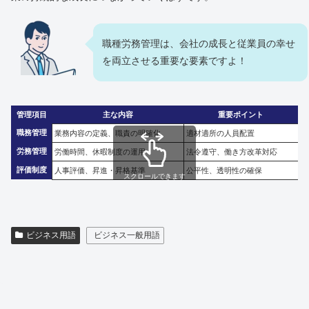
職種労務管理は、会社の成長と従業員の幸せ
を両立させる重要な要素ですよ！
管理項目
主な内容
重要ポイント
職務管理
業務内容の定義、職責の明確化
適材適所の人員配置
労務管理
労働時間、休暇制度の運用
法令遵守、働き方改革対応
評価制度
人事評価、昇進・昇格基準
公平性、透明性の確保
スクロールできます
ビジネス用語
ビジネス一般用語