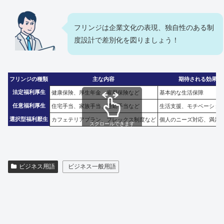
フリンジは企業文化の表現、独自性のある制
度設計で差別化を図りましょう！
フリンジの種類
主な内容
期待される効果
法定福利厚生
健康保険、厚生年金、雇用保険など
基本的な生活保障
任意福利厚生
住宅手当、家族手当、通勤手当など
生活支援、モチベーショ
選択型福利厭生
カフェテリアプラン、フレックス制度など
個人のニーズ対応、満足
スクロールできます
ビジネス用語
ビジネス一般用語