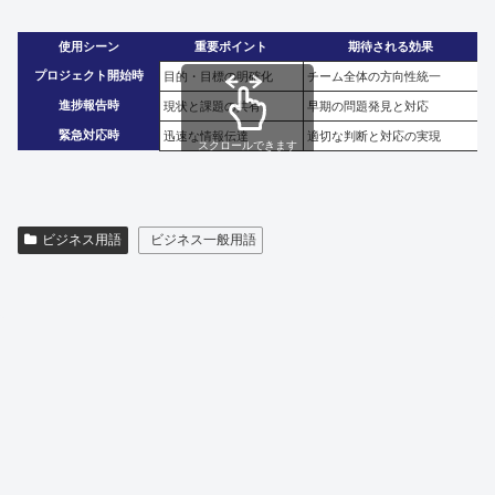
使用シーン
重要ポイント
期待される効果
プロジェクト開始時
目的・目標の明確化
チーム全体の方向性統一
進捗報告時
現状と課題の共有
早期の問題発見と対応
緊急対応時
迅速な情報伝達
適切な判断と対応の実現
スクロールできます
ビジネス用語
ビジネス一般用語