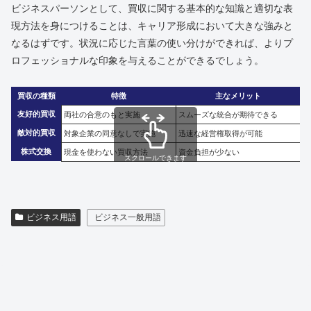
ビジネスパーソンとして、買収に関する基本的な知識と適切な表
現方法を身につけることは、キャリア形成において大きな強みと
なるはずです。状況に応じた言葉の使い分けができれば、よりプ
ロフェッショナルな印象を与えることができるでしょう。
買収の種類
特徴
主なメリット
友好的買収
両社の合意のもと実施
スムーズな統合が期待できる
敵対的買収
対象企業の同意なしで実施
迅速な経営権取得が可能
株式交換
現金を使わない買収方法
資金負担が少ない
スクロールできます
ビジネス用語
ビジネス一般用語