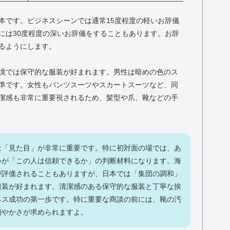
本です。ビジネスシーンでは通常15度程度の軽いお辞儀
には30度程度の深いお辞儀をすることもあります。お辞
るようにします。
境では保守的な服装が好まれます。男性は暗めの色のス
準です。女性もパンツスーツやスカートスーツなど、同
潔感も非常に重要視されるため、髪型や爪、靴などの手
は「見た目」が非常に重要です。特に初対面の場では、あ
いが「この人は信頼できるか」の判断材料になります。海
が評価されることもありますが、日本では「集団の調和」
服装が好まれます。清潔感のある保守的な服装と丁寧な挨
ネス成功の第一歩です。特に重要な商談の前には、靴の汚
細やかさが求められますよ。