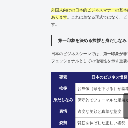
外国人向けの日本的ビジネスマナーの基本
あります
。これは単なる形式ではなく、ビ
す。
第一印象を決める挨拶と身だしなみ
日本のビジネスシーンでは、第一印象が非
フェッショナルとしての信頼性を示す重要
要素
日本のビジネス慣習
挨拶
お辞儀（頭を下げる）が基
身だしなみ
保守的でフォーマルな服装
表情
適度な笑顔と真摯な態度
姿勢
背筋を伸ばした正しい姿勢