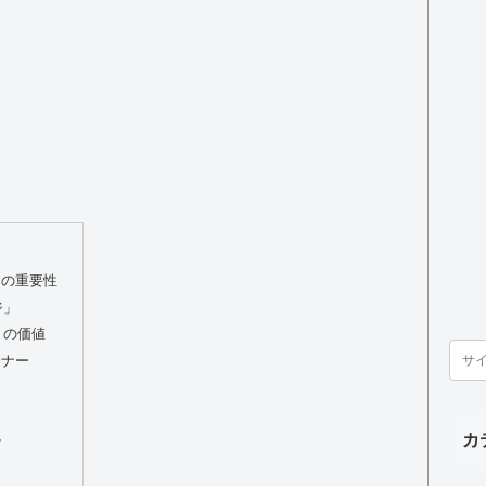
ーの重要性
ジ」
」の価値
マナー
ト
カ
ル