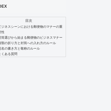
DEX
目次
ビジネスシーンにおける郵便物のマナーの重
要性
封筒選びから始まる郵便物のビジネスマナー
書類の折り方と封筒への入れ方のルール
宛名の書き方と敬称のルール
よくある質問
途
お礼状、重要な通知