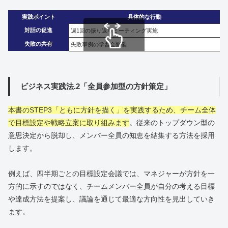
実践ポイント
具体的な行動
対話の促進
週1回の振り返りミーティング実施
失敗の共有
失敗事例の学習会開催
スクロールできます
ビジネス実践法.2「全員参加型の方針策定」
本書のSTEP3「ともに方針を描く」を実践するため、チーム全体
で目標設定や戦略立案に取り組みます
。従来のトップダウン型の
意思決定から脱却し、メンバー全員の知恵を結集する方法を採用
します。
例えば、四半期ごとの目標設定会議では、マネジャーが方針を一
方的に示すのではなく、チームメンバー全員が自分の考える目標
や達成方法を提案し、議論を通じて最適な方向性を見出していき
ます。