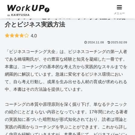
メニュー
コーチング「ビジネスコーチング大全」の紹
介とビジネス実践方法
4.0
2024.11.08
2025.02.09
「ビジネスコーチング大全」は、ビジネスコーチングの第一人者
である橋場剛氏が、その豊富な経験と知見を凝縮した一冊です。
本書は、コーチングの基本的な考え方から実践的なスキルまでを
網羅的に解説しています。急速に変化するビジネス環境におい
て、自ら考え行動し、成果を生み出せる人材の育成が求められる
中、本書はその方法論を提供しています。
コーチングの本質や原理原則を深く掘り下げ、単なるテクニック
の紹介にとどまらない内容となっています。17年間にわたる著者
の実践知に基づいた暗黙知が形式知化されており、読者は理論と
実践の両面からコーチングを学ぶことができます。これから詳し
く内容を紐解いていきますが、本書を通じて、ビジネスパーソン