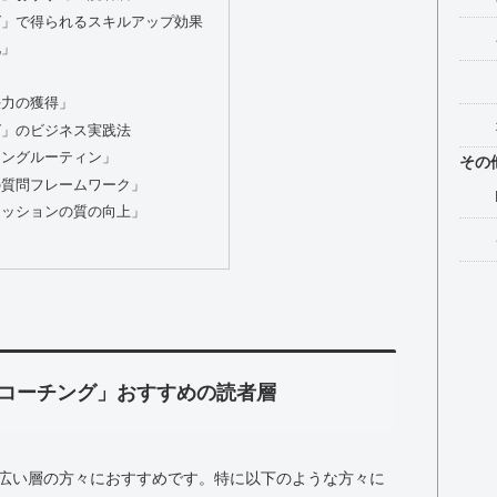
グ」で得られるスキルアップ効果
化」
」
決力の獲得」
グ」のビジネス実践法
チングルーティン」
その
の質問フレームワーク」
セッションの質の向上」
コーチング」おすすめの読者層
広い層の方々におすすめです。特に以下のような方々に