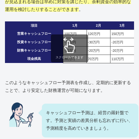
が見込まれる場合は早めに対策を講じたり、余剰資金の効率的な
運用を検討したりすることができます
。
項目
1月
2月
3月
営業キャッシュフロー
100万円
120万円
150万円
投資キャッシュフロー
-50万円
-30万円
-20万円
財務キャッシュフロー
-20万円
-20万円
-20万円
スクロールできます
現金残高
30万円
70万円
110万円
このようなキャッシュフロー予測表を作成し、定期的に更新する
ことで、より安定した財務運営が可能になります。
キャッシュフロー予測は、経営の羅針盤で
す。予測と実績の差異分析も忘れずに行い、
予測精度を高めていきましょう。