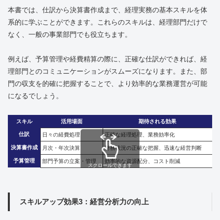
本書では、仕訳から決算書作成まで、経理実務の基本スキルを体
系的に学ぶことができます。これらのスキルは、経理部門だけで
なく、一般の事業部門でも役立ちます。
例えば、予算管理や経費精算の際に、正確な仕訳ができれば、経
理部門とのコミュニケーションがスムーズになります。また、部
門の収支を的確に把握することで、より効率的な業務運営が可能
になるでしょう。
スキル
活用場面
期待される効果
仕訳
日々の経費処理
正確な経理処理、業務効率化
決算書作成
月次・年次決算
財務状況の正確な把握、迅速な経営判断
予算管理
部門予算の立案・管理
効率的な資源配分、コスト削減
スクロールできます
スキルアップ効果3：経営分析力の向上