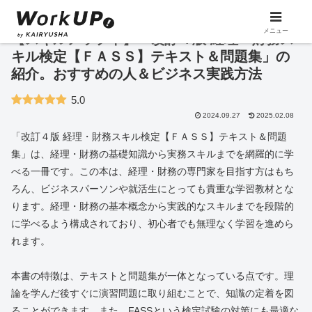
メニュー
【スキルアップ本】「改訂４版 経理・財務ス
キル検定【ＦＡＳＳ】テキスト＆問題集」の
紹介。おすすめの人＆ビジネス実践方法
5.0
2024.09.27
2025.02.08
「改訂４版 経理・財務スキル検定【ＦＡＳＳ】テキスト＆問題
集」は、経理・財務の基礎知識から実務スキルまでを網羅的に学
べる一冊です。この本は、経理・財務の専門家を目指す方はもち
ろん、ビジネスパーソンや就活生にとっても貴重な学習教材とな
ります。経理・財務の基本概念から実践的なスキルまでを段階的
に学べるよう構成されており、初心者でも無理なく学習を進めら
れます。
本書の特徴は、テキストと問題集が一体となっている点です。理
論を学んだ後すぐに演習問題に取り組むことで、知識の定着を図
ることができます。また、FASSという検定試験の対策にも最適な