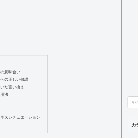
での意味合い
上への正しい敬語
用いた言い換え
使用法
ジネスシチュエーション
カ