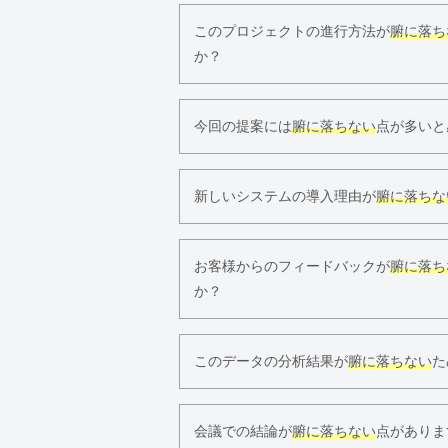
このプロジェクトの進行方法が
腑に落ち
か？
今回の提案には
腑に落ちない
点が多いと
新しいシステムの導入理由が
腑に落ちな
お客様からのフィードバックが
腑に落ち
か？
このデータの分析結果が
腑に落ちない
た
会議での結論が
腑に落ちない
点がありま