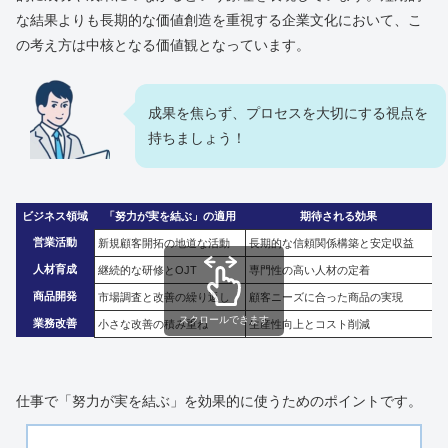
な結果よりも長期的な価値創造を重視する企業文化において、こ
の考え方は中核となる価値観となっています。
成果を焦らず、プロセスを大切にする視点を
持ちましょう！
ビジネス領域
「努力が実を結ぶ」の適用
期待される効果
営業活動
新規顧客開拓の地道な活動
長期的な信頼関係構築と安定収益
人材育成
継続的な研修とOJT
専門性の高い人材の定着
商品開発
市場調査と改善の繰り返し
顧客ニーズに合った商品の実現
スクロールできます
業務改善
小さな改善の積み重ね
生産性向上とコスト削減
仕事で「努力が実を結ぶ」を効果的に使うためのポイントです。