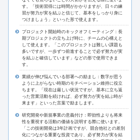
す。「技術習得には時間がかかりますが、日々の練
習が努力が実を結ぶと信じて、基本をしっかり身に
つけましょう」といった形で使えます。
プロジェクト開始時のキックオフミーティング：長
期プロジェクトの立ち上げ時に、チームの心構えと
して使えます。「このプロジェクトは難しい課題も
多いですが、一歩ずつ前進することで必ず努力が実
を結ぶと確信しています」などの形で使用できま
す。
業績が伸び悩んでいる部署への励まし：数字が思う
ように上がらない時期のモチベーション維持に役立
ちます。「現在は厳しい状況ですが、基本に立ち返
った営業活動を続ければ、必ず努力が実を結ぶ時が
来ます」といった言葉で励まします。
研究開発や新規事業の意義付け：即効性よりも将来
性を重視する活動の価値を説明する際に使います。
「この技術開発は3年計画ですが、競合他社との差別
化につながる重要な投資であり、必ず努力が実を結