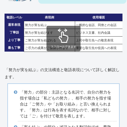
敬語レベル
表現例
使用場面
通常表現
努力が実を結ぶ
一般的な会話、同僚との会話
丁寧語
努力が実を結びます
ビジネス文書、社内会議
より丁寧
ご努力が実を結ばれる
上司や取引先への敬意表現
スクロールできます
最も丁寧
ご尽力の成果がご披露されます
重要な取引先や役員への表現
「努力が実を結ぶ」の文法構造と敬語表現について詳しく解説し
ます。
「努力」の部分：主語となる名詞で、自分の努力を
指す場合は「私どもの努力」、相手の努力を指す場
合は「ご努力」や「お取り組み」と言い換えられま
す。「努力」は行為を表す名詞なので、相手に対し
ては「ご」を付けて敬意を表します。