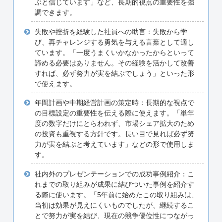
ぶと信じています」など、長期的視点の重要性を強
調できます。
失敗や挫折を経験した社員への助言：失敗から学
び、再チャレンジする勇気を与える言葉として適し
ています。「一度うまくいかなかったからといって
諦める必要はありません。その経験を活かして改善
すれば、必ず努力が実を結ぶでしょう」といった形
で使えます。
年間計画や中期経営計画の策定時：長期的な視点で
の目標設定の重要性を伝える際に使えます。「単年
度の数字だけにとらわれず、市場シェア拡大のため
の投資も重視する方針です。長い目で見れば必ず努
力が実を結ぶと考えています」などの形で使用しま
す。
社内外のプレゼンテーションでの成功事例紹介：こ
れまでの取り組みが成果に結びついた事例を紹介す
る際に使います。「5年前に始めたこの取り組みは、
当初は効果が見えにくいものでしたが、継続するこ
とで努力が実を結び、現在の競争優位性につながっ