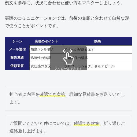
例文を参考に、状況に合わせた使い方をマスターしましょう。
実際のコミュニケーションでは、前後の文脈と合わせて自然な形
で使うことがポイントです。
シーン
表現のポイント
効果
メール返信
簡潔さと明確さ
相手への配慮を示す
報告連絡
迅速性の強調
信頼関係の構築
依頼返答
責任感の表現
プロフェッショナルさをアピール
スクロールできます
担当者に内容を
確認でき次第
、詳細な見積書をお送りいたし
ます。
ご質問いただいた件については、
確認でき次第
、折り返しご
連絡差し上げます。