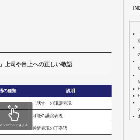
IN
」上司や目上への正しい敬語
語の種類
説明
「話す」の謙譲表現
可能の謙譲表現
スクロールできます
感情表現の丁寧語