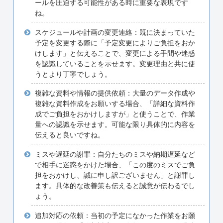
ールを圧迫する可能性がある時に重要な表現です
ね。
スケジュールや計画の変更連絡：既に決まっていた
予定を変更する際に「予定変更によりご負担をおか
けします」と伝えることで、変更による手間や迷惑
を認識していることを示せます。変更理由と共に使
うとより丁寧でしょう。
複雑な資料や情報の提供依頼：大量のデータ作成や
複雑な資料作成をお願いする場合、「詳細な資料作
成でご負担をおかけしますが」と使うことで、作業
量への認識を示せます。可能な限り具体的に内容を
伝えると良いですね。
ミスや遅延の謝罪：自分たちのミスや納期遅延など
で相手に迷惑をかけた場合、「この度のミスでご負
担をおかけし、誠に申し訳ございません」と謝罪し
ます。具体的な改善策も伝えると誠意が伝わるでし
ょう。
追加対応の依頼：当初の予定になかった作業をお願