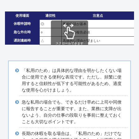
使用場面
適切性
注意点
休暇申請時
◎
事前申請が基本
急な外出時
○
上司への報告必須
遅刻連絡時
△
具体的な理由が望ましい
スクロールできます
「私用のため」は具体的な理由を明かしたくない場
合に使用できる便利な表現です。ただし、頻繁に使
用すると信頼性が低下する可能性があるため、適度
な使用を心がけましょう。
急な私用の場合でも、できるだけ早めに上司や同僚
に報告することが重要です。また、業務に支障が出
ないよう、自分の仕事の段取りを事前に整えておく
ことも大切なポイントです。
長期の休暇を取る場合は、「私用のため」だけでな