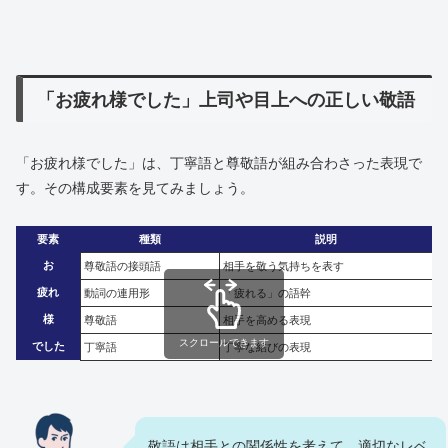
「お疲れ様でした」上司や目上への正しい敬語
「お疲れ様でした」は、丁寧語と尊敬語が組み合わさった表現で
す。その構成要素を見てみましょう。
要素
種類
説明
お
尊敬語の接頭語
相手を敬う気持ちを表す
疲れ
動詞の連用形
「疲れる」の語幹
様
尊敬語
相手を高める表現
スクロールできます
でした
丁寧語
丁寧な結びの表現
敬語は相手との関係性を考えて、適切なレベ