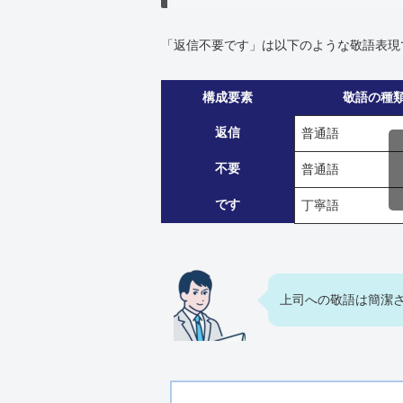
「返信不要です」は以下のような敬語表現
構成要素
敬語の種
返信
普通語
不要
普通語
です
丁寧語
上司への敬語は簡潔