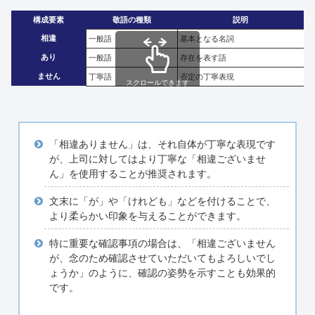
構成要素
敬語の種類
説明
相違
一般語
基本となる名詞
あり
一般語
存在を表す語
ません
丁寧語
否定の丁寧表現
スクロールできます
「相違ありません」は、それ自体が丁寧な表現です
が、上司に対してはより丁寧な「相違ございませ
ん」を使用することが推奨されます。
文末に「が」や「けれども」などを付けることで、
より柔らかい印象を与えることができます。
特に重要な確認事項の場合は、「相違ございません
が、念のため確認させていただいてもよろしいでし
ょうか」のように、確認の姿勢を示すことも効果的
です。