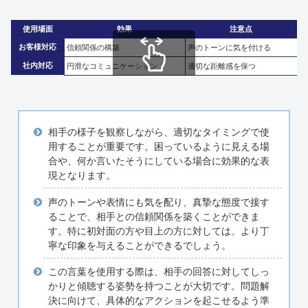
使用場面
効果
注意点
お客様対応
信頼関係の構築
声のトーンに気を付ける
社内対応
円滑なコミュニケーション
適切な距離感を保つ
スクロールできます
相手の様子を観察しながら、適切なタイミングで使
用することが重要です。困っているように見える場
合や、何か言いたそうにしている場合に効果的な表
現となります。
声のトーンや表情にも気を配り、真摯な態度で接す
ることで、相手との信頼関係を築くことができま
す。特に初対面の方や目上の方に対しては、より丁
寧な印象を与えることができるでしょう。
この言葉を使用する際は、相手の回答に対してしっ
かりと傾聴する姿勢を持つことが大切です。問題解
決に向けて、具体的なアクションを起こせるよう準