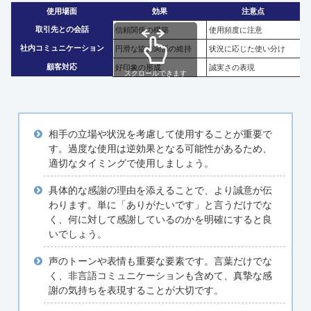
使用場面
効果
注意点
取引先との会話
信頼関係の構築
使用頻度に注意
社内コミュニケーション
円滑な協力関係の維持
状況に応じた使い分け
顧客対応
好印象の形成
誠実さの表現
スクロールできます
相手の立場や状況を考慮して使用することが重要で
す。過度な使用は逆効果となる可能性があるため、
適切なタイミングで使用しましょう。
具体的な感謝の理由を添えることで、より誠意が伝
わります。単に「ありがたいです」と言うだけでな
く、何に対して感謝しているのかを明確にすると良
いでしょう。
声のトーンや表情も重要な要素です。言葉だけでな
く、非言語コミュニケーションも含めて、真摯な感
謝の気持ちを表現することが大切です。