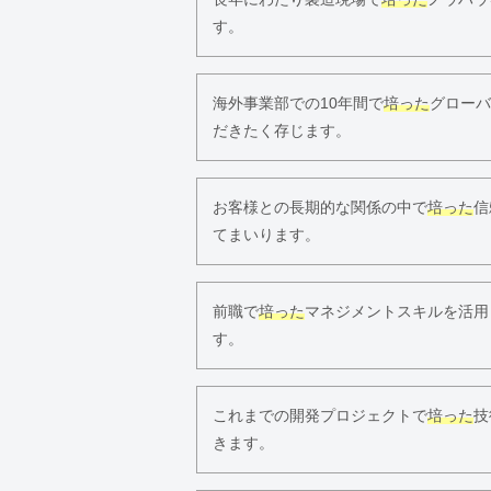
す。
海外事業部での10年間で
培った
グローバ
だきたく存じます。
お客様との長期的な関係の中で
培った
信
てまいります。
前職で
培った
マネジメントスキルを活用
す。
これまでの開発プロジェクトで
培った
技
きます。