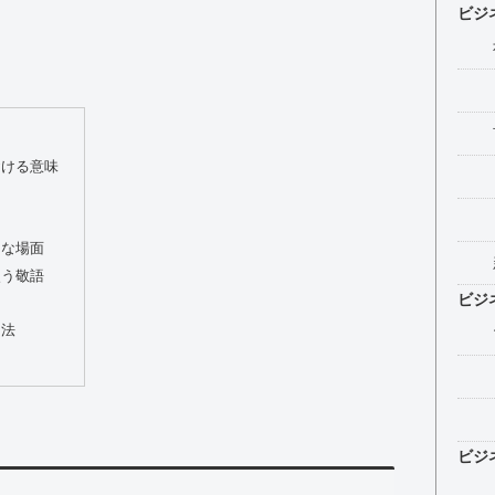
ビジ
おける意味
的な場面
使う敬語
ビジ
用法
ビジ