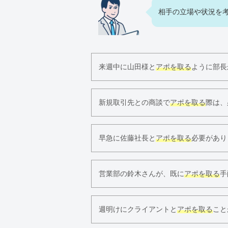
相手の立場や状況を
来週中に山田様と
アポを取る
ように部長
新規取引先との商談で
アポを取る
際は、
早急に佐藤社長と
アポを取る
必要があり
営業部の鈴木さんが、既に
アポを取る
手
週明けにクライアントと
アポを取る
こと