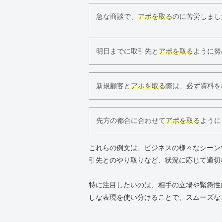
急な商談で、
アポを取る
のに苦労しまし
明日までに取引先と
アポを取る
ように努
新規顧客と
アポを取る
際は、必ず資料を
先方の都合に合わせて
アポを取る
ように
これらの例文は、ビジネスの様々なシーン
引先とのやり取りなど、状況に応じて適切
特に注目したいのは、相手の立場や緊急性
しな表現を使い分けることで、スムーズな