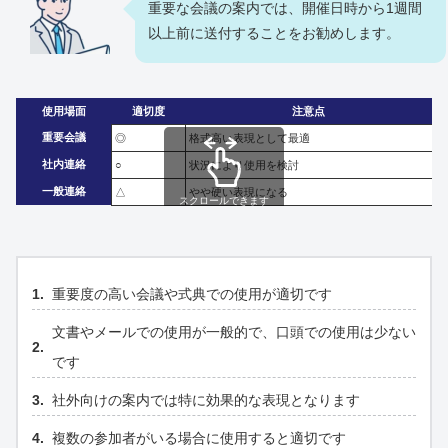
重要な会議の案内では、開催日時から1週間
以上前に送付することをお勧めします。
使用場面
適切度
注意点
重要会議
◎
格式高い表現として最適
社内連絡
○
状況により使用を検討
一般連絡
△
やや硬い表現になる
スクロールできます
重要度の高い会議や式典での使用が適切です
文書やメールでの使用が一般的で、口頭での使用は少ない
です
社外向けの案内では特に効果的な表現となります
複数の参加者がいる場合に使用すると適切です