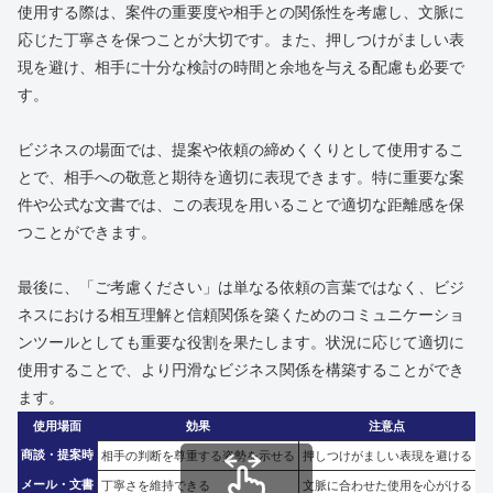
使用する際は、案件の重要度や相手との関係性を考慮し、文脈に
応じた丁寧さを保つことが大切です。また、押しつけがましい表
現を避け、相手に十分な検討の時間と余地を与える配慮も必要で
す。
ビジネスの場面では、提案や依頼の締めくくりとして使用するこ
とで、相手への敬意と期待を適切に表現できます。特に重要な案
件や公式な文書では、この表現を用いることで適切な距離感を保
つことができます。
最後に、「ご考慮ください」は単なる依頼の言葉ではなく、ビジ
ネスにおける相互理解と信頼関係を築くためのコミュニケーショ
ンツールとしても重要な役割を果たします。状況に応じて適切に
使用することで、より円滑なビジネス関係を構築することができ
ます。
使用場面
効果
注意点
商談・提案時
相手の判断を尊重する姿勢を示せる
押しつけがましい表現を避ける
メール・文書
丁寧さを維持できる
文脈に合わせた使用を心がける