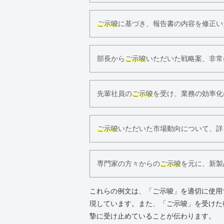
ご示唆
に基づき、報告書の内容を修正い
部長から
ご示唆
いただいた戦略案、非常
先輩社員の
ご示唆
を受け、業務の効率化
ご示唆
いただいた市場動向について、詳
専門家の方々からの
ご示唆
を元に、新製
これらの例文は、「ご示唆」を適切に使用
現しています。また、「ご示唆」を受けた
摯に受け止めていることが伝わります。