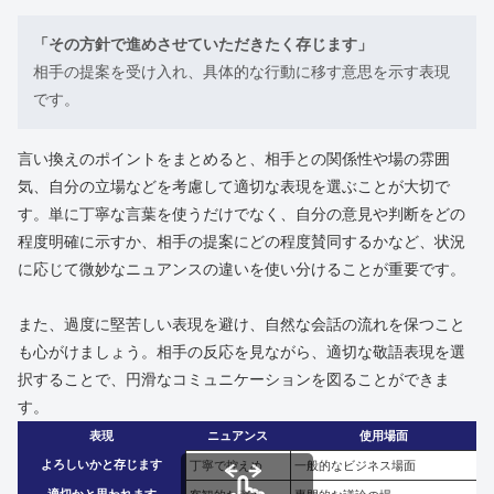
「その方針で進めさせていただきたく存じます」
相手の提案を受け入れ、具体的な行動に移す意思を示す表現
です。
言い換えのポイントをまとめると、相手との関係性や場の雰囲
気、自分の立場などを考慮して適切な表現を選ぶことが大切で
す。単に丁寧な言葉を使うだけでなく、自分の意見や判断をどの
程度明確に示すか、相手の提案にどの程度賛同するかなど、状況
に応じて微妙なニュアンスの違いを使い分けることが重要です。
また、過度に堅苦しい表現を避け、自然な会話の流れを保つこと
も心がけましょう。相手の反応を見ながら、適切な敬語表現を選
択することで、円滑なコミュニケーションを図ることができま
す。
表現
ニュアンス
使用場面
よろしいかと存じます
丁寧で控えめ
一般的なビジネス場面
適切かと思われます