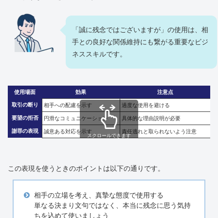
「誠に残念ではございますが」の使用は、相
手との良好な関係維持にも繋がる重要なビジ
ネススキルです。
使用場面
効果
注意点
取引の断り
相手への配慮を示す
過度な使用を避ける
要望の拒否
円滑なコミュニケーション
具体的な理由説明が必要
謝罪の表現
誠意ある対応を示す
責任逃れと取られないよう注意
スクロールできます
この表現を使うときのポイントは以下の通りです。
相手の立場を考え、真摯な態度で使用する
単なる決まり文句ではなく、本当に残念に思う気持
ちを込めて使いましょう