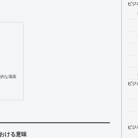
ビジ
味
果的な場面
ビジ
ビジ
おける意味