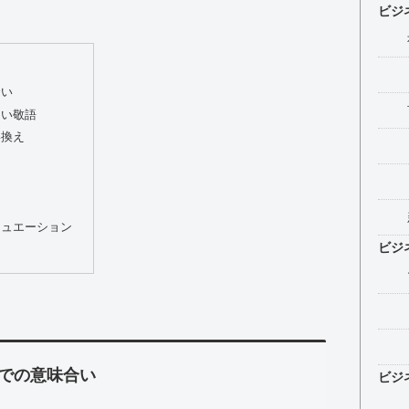
ビジ
合い
しい敬語
い換え
チュエーション
ビジ
での意味合い
ビジ