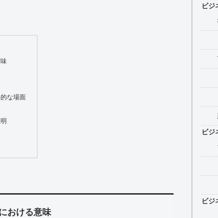
ビジ
意味
果的な場面
説明
ビジ
ビジ
における意味