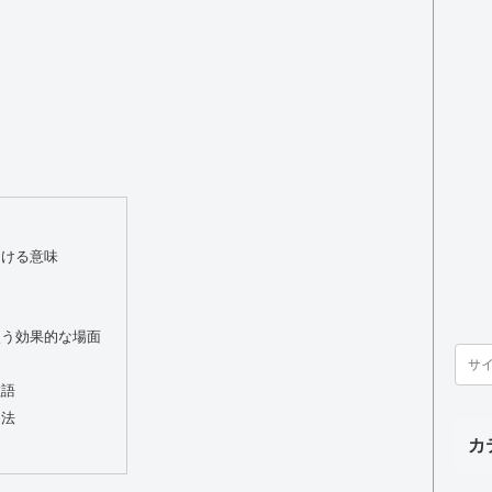
おける意味
使う効果的な場面
敬語
用法
カ